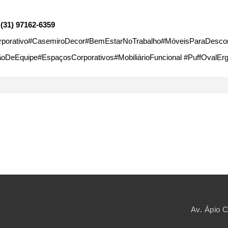
31) 97162-6359
orativo#CasemiroDecor#BemEstarNoTrabalho#MóveisParaDescompr
ãoDeEquipe#EspaçosCorporativos#MobiliárioFuncional #PuffOvalE
Av. Ápio 