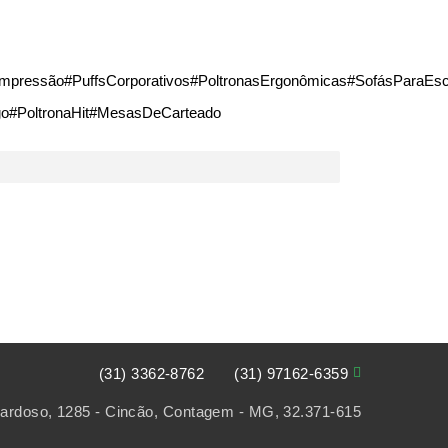
essão#PuffsCorporativos#PoltronasErgonômicas#SofásParaEscri
rgo#PoltronaHit#MesasDeCarteado

(31) 3362-8762
(31) 97162-6359
Cardoso, 1285 - Cincão, Contagem - MG, 32.371-615