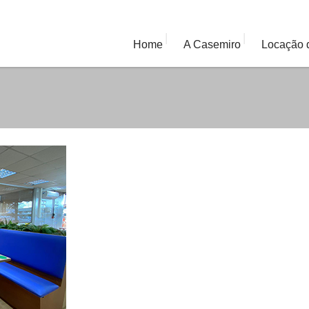
|
|
Home
A Casemiro
Locação 