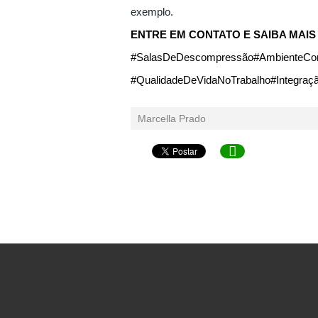
exemplo.
ENTRE EM CONTATO E SAIBA MAIS (
#SalasDeDescompressão#AmbienteCorp
#QualidadeDeVidaNoTrabalho#Integraç
Marcella Prado
