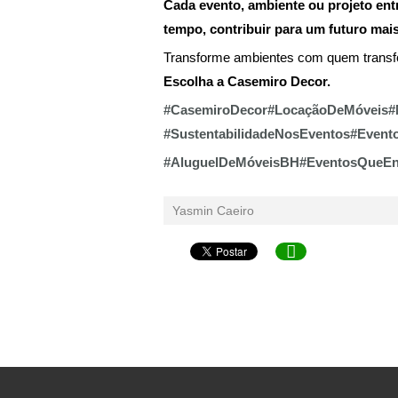
Cada evento, ambiente ou projeto en
tempo, contribuir para um futuro mai
Transforme ambientes com quem transfo
Escolha a Casemiro Decor.
#CasemiroDecor#LocaçãoDeMóveis#Mo
#SustentabilidadeNosEventos#Event
#AluguelDeMóveisBH#EventosQueEnc
Yasmin Caeiro
