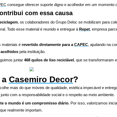
PEC
consegue oferecer suporte digno e acolhedor em um momento de
ontribui com essa causa
reciclagem
, os colaboradores do Grupo Deloc se mobilizam para colet
al. Todo esse material é reunido e entregue à
Repet
, empresa parce
 materiais é
revertido diretamente para a
CAPEC
, ajudando na c
 acolhidos
pela instituição.
guimos juntar
468 quilos de lixo reciclável
, que se transformaram e
r a
Casemiro Decor
?
scolhe mais do que móveis de qualidade, estética impecável e entre
 junto com a responsabilidade social e o respeito ao meio ambiente.
nte o mundo é um compromisso diário
. Por isso, valorizamos inic
 que realmente importam.