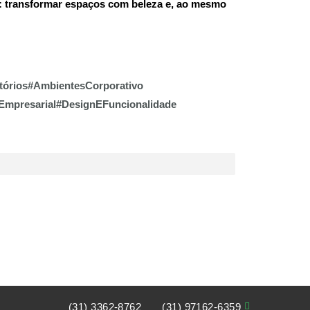
: transformar espaços com beleza e, ao mesmo
tórios#AmbientesCorporativo
Empresarial#DesignEFuncionalidade

(31) 3362-8762
(31) 97162-6359