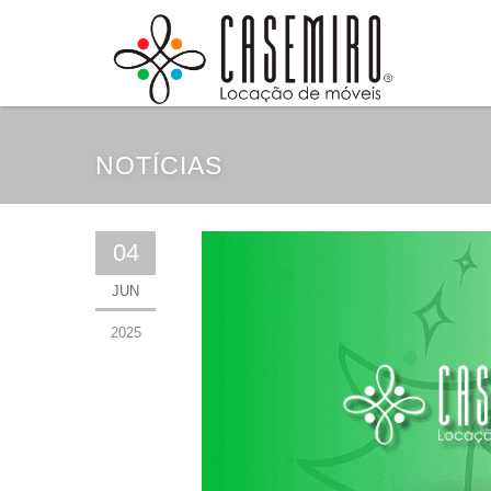
NOTÍCIAS
04
JUN
2025