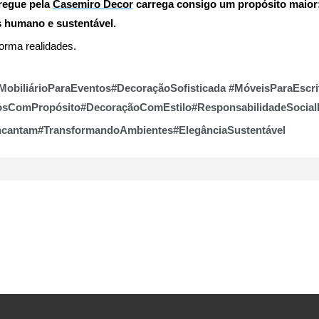
tregue pela
Casemiro Decor
carrega consigo um propósito maior
s humano e sustentável.
rma realidades.
biliárioParaEventos#DecoraçãoSofisticada #MóveisParaEscri
osComPropósito#DecoraçãoComEstilo#ResponsabilidadeSocial
antam#TransformandoAmbientes#ElegânciaSustentável