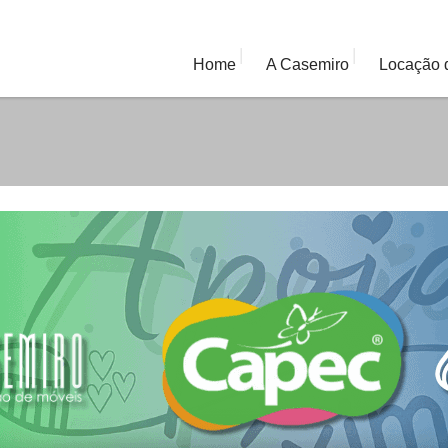
|
|
Home
A Casemiro
Locação 